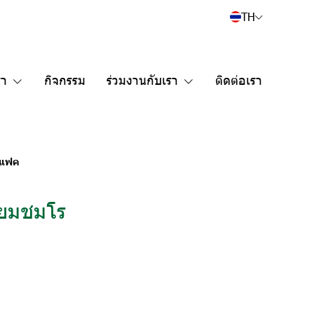
TH
รา
กิจกรรม
ร่วมงานกับเรา
ติดต่อเรา
มแฟค
่ยมชมโร