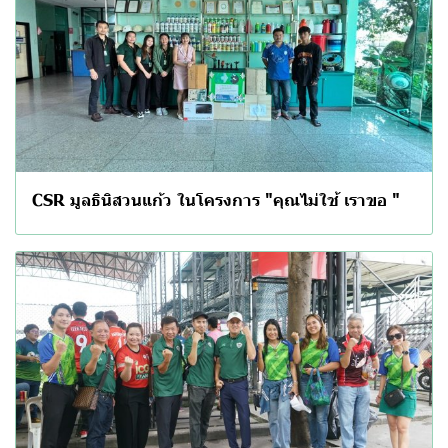
CSR มูลธินิสวนแก้ว ในโครงการ "คุณไม่ใช้ เราขอ "